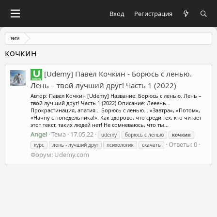
Вход
Регистрация
Теги
кочкин
[Udemy] Павел Кочкин - Борюсь с ленью.
Лень – твой лучший друг! Часть 1 (2022)
Автор: Павел Кочкин [Udemy] Название: Борюсь с ленью. Лень –
твой лучший друг! Часть 1 (2022) Описание: Лееень…
Прокрастинация, апатия… Борюсь с ленью... «Завтра», «Потом»,
«Начну с понедельника!». Как здорово, что среди тех, кто читает
этот текст, таких людей нет! Не сомневаюсь, что ты...
Angel
Тема
17.05.22
udemy
борюсь с ленью
кочкин
Ответы: 0
курс
лень - лучший друг
психология
скачать
Форум:
Udemy.com