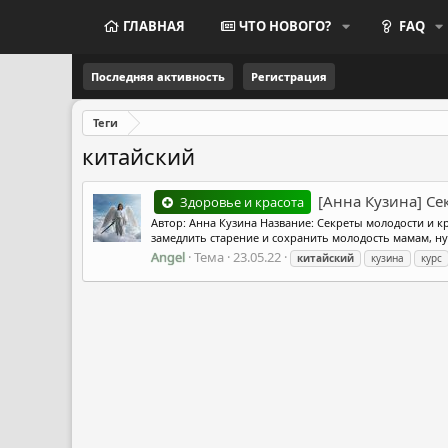
ГЛАВНАЯ
ЧТО НОВОГО?
FAQ
Последняя активность
Регистрация
Теги
китайский
[Анна Кузина] Се
Здоровье и красота
Автор: Анна Кузина Название: Секреты молодости и к
замедлить старение и сохранить молодость мамам, ну
Angel
Тема
23.05.22
китайский
кузина
курс