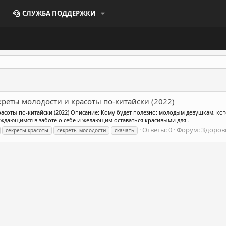
СЛУЖБА ПОДДЕРЖКИ
креты молодости и красоты по-китайски (2022)
расоты по-китайски (2022) Описание: Кому будет полезно: молодым девушкам, кот
ждающимся в заботе о себе и желающим оставаться красивыми для...
Ответы: 0
Форум:
Здоровь
секреты красоты
секреты молодости
скачать