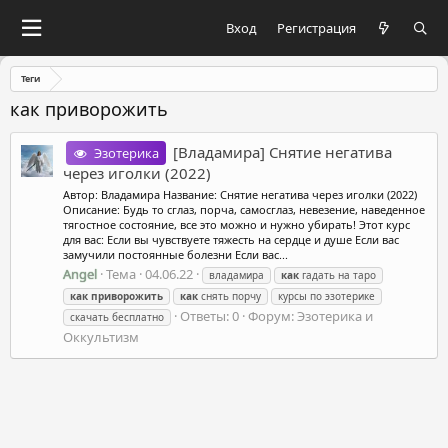
Вход
Регистрация
Теги
как приворожить
[Владамира] Снятие негатива
Эзотерика
через иголки (2022)
Автор: Владамира Название: Снятие негатива через иголки (2022)
Описание: Будь то сглаз, порча, самосглаз, невезение, наведенное
тягостное состояние, все это можно и нужно убирать! Этот курс
для вас: Если вы чувствуете тяжесть на сердце и душе Если вас
замучили постоянные болезни Если вас...
Angel
Тема
04.06.22
владамира
как
гадать на таро
как
приворожить
как
снять порчу
курсы по эзотерике
Ответы: 0
Форум:
Эзотерика и
скачать бесплатно
Оккультизм