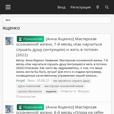
Вход
Регистрация
Теги
ященко
[Анна Ященко] Мастерская
Психология
осознанной жизни, 7-й месяц «Как научиться
слушать душу (интуицию) и жить в потоке»
(2022)
Автор: Анна Ященко Название: Мастерская осознанной жизни, 7-й
месяц «Как научиться слушать душу (интуицию) и жить в потоке»
(2022) Описание: Как часто вы задумываетесь, о том, что ваша
жизнь могла бы быть лучше? Для этого я создала программу,
посвященную качественному управлению нашей жизнью...
Angel
Тема
05.06.22
как научиться слушать душу
курсы психологии
мастерская осознанной жизни
Ответы: 0
Форум:
скачать бесплатно
ященко
Психология
[Анна Ященко] Мастерская
Психология
осознанной жизни, 8-й месяц «Опора на себя»