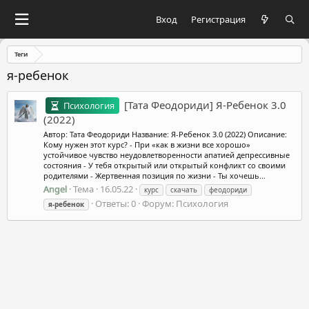
Вход
Регистрация
Теги
я-ребенок
[Тата Феодориди] Я-Ребенок 3.0
Психология
(2022)
Автор: Тата Феодориди Название: Я-Ребенок 3.0 (2022) Описание:
Кому нужен этот курс? - При «как в жизни все хорошо»
устойчивое чувство неудовлетворенности апатией депрессивные
состояния - У тебя открытый или открытый конфликт со своими
родителями - Жертвенная позиция по жизни - Ты хочешь...
Angel
Тема
16.05.22
курс
скачать
феодориди
Ответы: 0
Форум:
Психология
я-ребенок