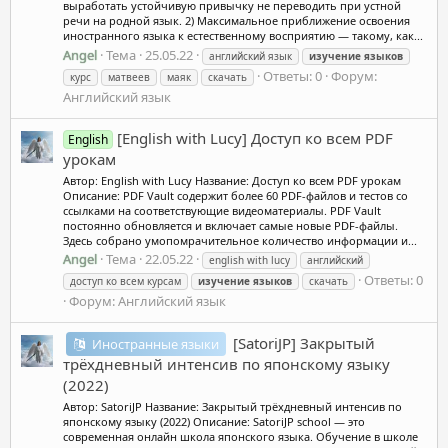
выработать устойчивую привычку не переводить при устной
речи на родной язык. 2) Максимальное приближение освоения
иностранного языка к естественному восприятию — такому, как...
Angel
Тема
25.05.22
английский язык
изучение
языков
Ответы: 0
Форум:
курс
матвеев
маяк
скачать
Английский язык
[English with Lucy] Доступ ко всем PDF
English
урокам
Автор: English with Lucy Название: Доступ ко всем PDF урокам
Описание: PDF Vault содержит более 60 PDF-файлов и тестов со
ссылками на соответствующие видеоматериалы. PDF Vault
постоянно обновляется и включает самые новые PDF-файлы.
Здесь собрано умопомрачительное количество информации и...
Angel
Тема
22.05.22
english with lucy
английский
Ответы: 0
доступ ко всем курсам
изучение
языков
скачать
Форум:
Английский язык
[SatoriJP] Закрытый
Иностранные языки
трёхдневный интенсив по японскому языку
(2022)
Автор: SatoriJP Название: Закрытый трёхдневный интенсив по
японскому языку (2022) Описание: SatoriJP school — это
современная онлайн школа японского языка. Обучение в школе