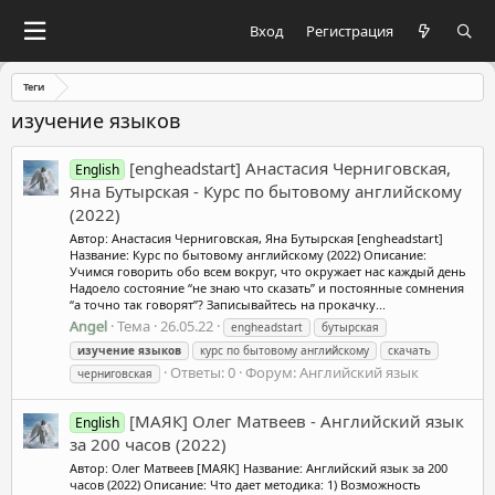
Вход
Регистрация
Теги
изучение языков
[engheadstart] Анастасия Черниговская,
English
Яна Бутырская - Курс по бытовому английскому
(2022)
Автор: Анастасия Черниговская, Яна Бутырская [engheadstart]
Название: Курс по бытовому английскому (2022) Описание:
Учимся говорить обо всем вокруг, что окружает нас каждый день
Надоело состояние “не знаю что сказать” и постоянные сомнения
“а точно так говорят”? Записывайтесь на прокачку...
Angel
Тема
26.05.22
engheadstart
бутырская
изучение
языков
курс по бытовому английскому
скачать
Ответы: 0
Форум:
Английский язык
черниговская
[МАЯК] Олег Матвеев - Английский язык
English
за 200 часов (2022)
Автор: Олег Матвеев [МАЯК] Название: Английский язык за 200
часов (2022) Описание: Что дает методика: 1) Возможность