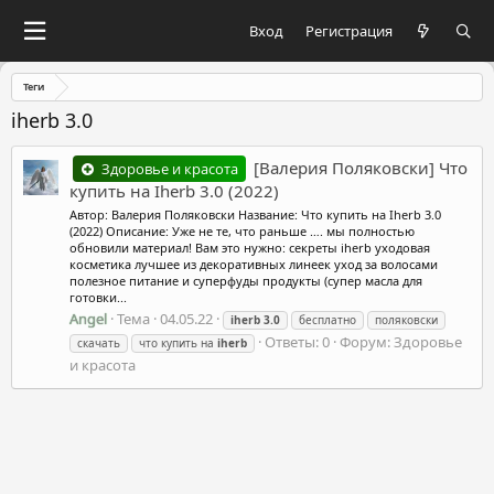
Вход
Регистрация
Теги
iherb 3.0
[Валерия Поляковски] Что
Здоровье и красота
купить на Iherb 3.0 (2022)
Автор: Валерия Поляковски Название: Что купить на Iherb 3.0
(2022) Описание: Уже не те, что раньше …. мы полностью
обновили материал! Вам это нужно: секреты iherb уходовая
косметика лучшее из декоративных линеек уход за волосами
полезное питание и суперфуды продукты (супер масла для
готовки...
Angel
Тема
04.05.22
iherb
3.0
бесплатно
поляковски
Ответы: 0
Форум:
Здоровье
скачать
что купить на
iherb
и красота