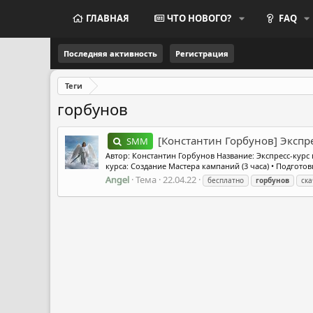
ГЛАВНАЯ
ЧТО НОВОГО?
FAQ
Последняя активность
Регистрация
Теги
горбунов
[Константин Горбунов] Экспре
SMM
Автор: Константин Горбунов Название: Экспресс-курс
курса: Создание Мастера кампаний (3 часа) • Подгото
Angel
Тема
22.04.22
бесплатно
горбунов
ска