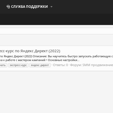
СЛУЖБА ПОДДЕРЖКИ
сс-курс по Яндекс Директ (2022)
 по Яндекс Директ (2022) Описание: Вы научитесь быстро запускать работающую с
вка к работе с мастером кампаний • Основные настройки...
Ответы: 0
Форум:
SMM продвижение
чать
экспресс-курс
яндекс директ