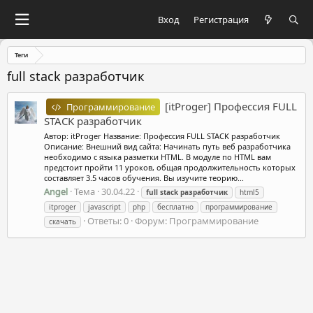
Вход
Регистрация
Теги
full stack разработчик
[itProger] Профессия FULL
Программирование
STACK разработчик
Автор: itProger Название: Профессия FULL STACK разработчик
Описание: Внешний вид сайта: Начинать путь веб разработчика
необходимо с языка разметки HTML. В модуле по HTML вам
предстоит пройти 11 уроков, общая продолжительность которых
составляет 3.5 часов обучения. Вы изучите теорию...
Angel
Тема
30.04.22
full
stack
разработчик
html5
itproger
javascript
php
бесплатно
программирование
Ответы: 0
Форум:
Программирование
скачать