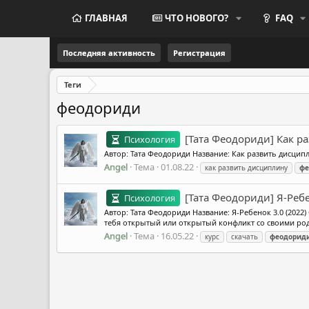
ГЛАВНАЯ
ЧТО НОВОГО?
FAQ
Последняя активность
Регистрация
Теги
феодориди
[Тата Феодориди] Как р
Психология
Автор: Тата Феодориди Название: Как развить дисцип
Angel
Тема
01.08.22
как развить дисциплину
фе
[Тата Феодориди] Я-Ребе
Психология
Автор: Тата Феодориди Название: Я-Ребенок 3.0 (2022
тебя открытый или открытый конфликт со своими род
Angel
Тема
16.05.22
курс
скачать
феодорид