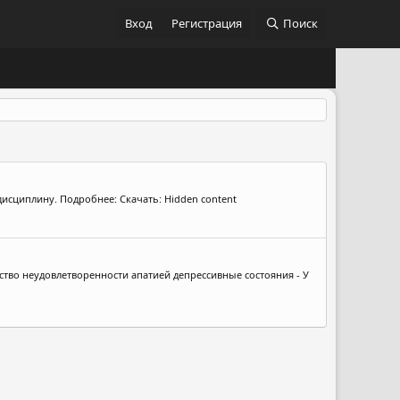
Вход
Регистрация
Поиск
дисциплину. Подробнее: Скачать: Hidden content
вство неудовлетворенности апатией депрессивные состояния - У