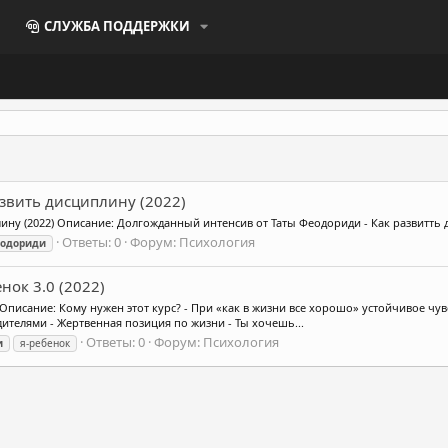
СЛУЖБА ПОДДЕРЖКИ
азвить дисциплину (2022)
лину (2022) Описание: Долгожданный интенсив от Таты Феодориди - Как развитть 
Ответы: 0
Форум:
Психология
одориди
нок 3.0 (2022)
) Описание: Кому нужен этот курс? - При «как в жизни все хорошо» устойчивое чу
ителями - Жертвенная позиция по жизни - Ты хочешь...
Ответы: 0
Форум:
Психология
и
я-ребенок