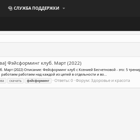
СЛУЖБА ПОДДЕРЖКИ
ва] Фэйсформинг клуб. Март (2022)
б. Март (2022) Описание: Фейсформинг клуб с Ксенией Бесчетновой - это: 5 трен
работаем работаем над каждой из цепей в отдельности и во...
Ответы: 0
Форум:
Здоровье и красота
ова
скачать
фэйсформинг