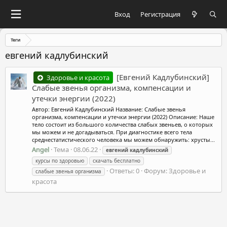
Вход
Регистрация
Теги
евгений кадлубинский
[Евгений Кадлубинский]
Здоровье и красота
Слабые звенья организма, компенсации и
утечки энергии (2022)
Автор: Евгений Кадлубинский Название: Слабые звенья
организма, компенсации и утечки энергии (2022) Описание: Наше
тело состоит из большого количества слабых звеньев, о которых
мы можем и не догадываться. При диагностике всего тела
среднестатистического человека мы можем обнаружить: хрусты...
Angel
Тема
08.06.22
евгений
кадлубинский
курсы по здоровью
скачать бесплатно
Ответы: 0
Форум:
Здоровье и
слабые звенья организма
красота