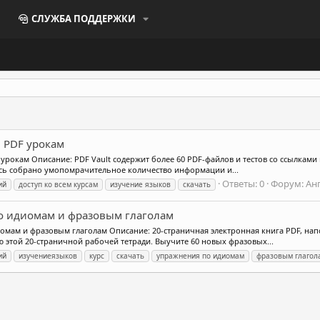
СЛУЖБА ПОДДЕРЖКИ
ем PDF урокам
DF урокам Описание: PDF Vault содержит более 60 PDF-файлов и тестов со ссылкам
есь собрано умопомрачительное количество информации и...
Ответы: 0
Форум:
Ан
ий
доступ ко всем курсам
изучение языков
скачать
 по идиомам и фразовым глаголам
идиомам и фразовым глаголам Описание: 20-страничная электронная книга PDF, н
 этой 20-страничной рабочей тетради. Выучите 60 новых фразовых...
ий
изучениеязыков
курс
скачать
упражнения по идиомам
фразовым глагол