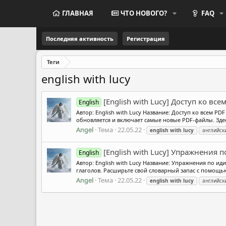
ГЛАВНАЯ
ЧТО НОВОГО?
FAQ
Последняя активность
Регистрация
Теги
english with lucy
[English with Lucy] Доступ ко вс
English
Автор: English with Lucy Название: Доступ ко всем P
обновляется и включает самые новые PDF-файлы. Зд
Angel
Тема
22.05.22
english
with
lucy
английск
[English with Lucy] Упражнения
English
Автор: English with Lucy Название: Упражнения по 
глаголов. Расширьте свой словарный запас с помощью
Angel
Тема
22.05.22
english
with
lucy
английск