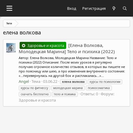
Вход
Регистрация
Теги
елена волкова
[Елена Волкова,
Здоровье и красота
Молодецкая Марина] Тело и психика (2022)
Автор: Елена Волкова, Молодецкая Марина Название: Тело и
психика (2022) Описание: После моих уроков я регулярно
получаю огромное количество отзывов, в которых вы пишете не
про поясницу или шею, а про изменения внутреннего состояния:
«...перевернулась на другой бок и расплакалась...»...
Angel
Тема
03.06.22
елена
волкова
курсы по психологии
курсы по фитнессу
молодецкая марина
психосоматика
Ответы: 0
Форум:
скачать бесплатно
тело и психика
Здоровье и красота