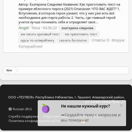
Автор: Екатерина Сляднева Название: Как приготовить текст на
примере яблочного пирога (2021) Описание: ЧТО ВАС ЖДЕТ? 1.
Вступление, в котором герои узнают, что у них уже есть всё
необходимое для старта работы 2. Часть, где главный герой
учится лучше понимать себя и определяет своё...
Angel
Тема
04.06.22
екатерина
сляднева
как писать красивый текст
как пригатовить текст
Ответы: 0
Форум:
курсы по копирайтингу
скачать бесплатно
Копирайтинг
Теги
ООО «TESTBOR» Республика Узбекистан, г. Ташкент, Алмазарский район,
ул. Кичик Халка Йули, 17
Не нашли нужный курс?
Russian (RU)
➡️Создайте тему с запросом и
Служба поддержки
Обратная связь
Условия и правила
мы поможем!
Политика конфиденциальности
Помощь
R
S
S