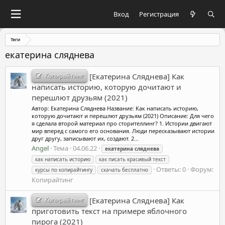
Вход
Регистрация
Теги
екатерина сляднева
Копирайтинг
[Екатерина Сляднева] Как
написать историю, которую дочитают и
перешлют друзьям (2021)
Автор: Екатерина Сляднева Название: Как написать историю,
которую дочитают и перешлют друзьям (2021) Описание: Для чего
я сделала второй материал про сторителлинг? 1. Истории двигают
мир вперед с самого его основания. Люди пересказывают истории
друг другу, записывают их, создают. 2...
Angel
Тема
04.06.22
екатерина
сляднева
как написать историю
как писать красивый текст
Ответы: 0
Форум:
курсы по копирайтингу
скачать бесплатно
Копирайтинг
Копирайтинг
[Екатерина Сляднева] Как
приготовить текст на примере яблочного
пирога (2021)