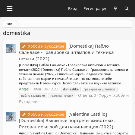
Вход
Регистрация
Теги
domestika
[Domestika] Пабло
Хобби и рукоделие
Сальвахе - Гравировка штампов и техника
печати (2022)
[Domestika] Пабло Сальвахе - Гравировка штампов и техника
печати (2022) [Domestika] Пабло Сальвахе - Гравировка штампов и
техника печати (2022) - Описание курса Создавайте свои
собственные марки и печатайте все, что вы можете себе
представить В этом курсе Пабло Сальвахе вы изучите технику...
Angel
Тема
06.12.22
domestika
гравировка штампов
Ответы: 0
Форум:
Хобби и
пабло сальвахе
техника печати
Рукоделие
[Valentina Castillo]
Хобби и рукоделие
[Domestika] Вышитые портреты животных.
Рисование иглой для начинающих (2022)
Автор: Valentina Castillo [Domestika] Название: Вышитые портреты