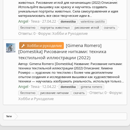
животных. Рисование иглой для начинающих (2022) Описание:
Используйте вышивку как краску и научитесь создавать
уникальные портреты животных. Сила самоуправления и идея
материализовать все свои творческие идеи в...
Angel
Тема
27.04.22
domestika
valentina castillo
бесплатно
портреты животных
рисование иглой
скачать
Ответы: 0
Форум:
Хобби и Рукоделие
[Gimena Romero]
Хобби и рукоделие
[Domestika] Рисование нитками: техника
текстильной иллюстрации (2022)
Автор: Gimena Romero [Domestika] Название: Рисование нитками:
техника текстильной иллюстрации (2022) Описание: Химена
Ромеро — художник по текстилю с более чем десятилетним
опытом создания и исследования вышивки как художественной
техники — научилась изображать реальность, используя только...
Angel
Тема
12.04.22
domestika
gimena romero
Ответы: 0
Форум:
бесплатно
рисование нитками
скачать
Хобби и Рукоделие
Теги