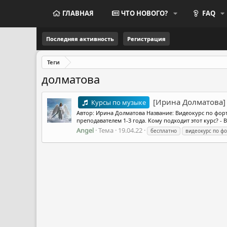
ГЛАВНАЯ
ЧТО НОВОГО?
FAQ
Последняя активность
Регистрация
Теги
долматова
[Ирина Долматова]
Курсы по музыке
Автор: Ирина Долматова Название: Видеокурс по форт
преподавателем 1-3 года. Кому подходит этот курс? -
Angel
Тема
19.04.22
бесплатно
видеокурс по ф