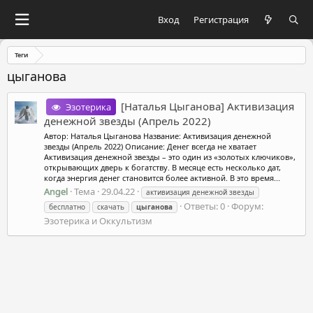
Вход
Регистрация
Теги
цыганова
[Hаталья Цыгaнова] Активизация
Эзотерика
денежной звезды (Апрель 2022)
Автор: Hаталья Цыгaнова Название: Активизация денежной
звезды (Апрель 2022) Описание: Денег всегда не хватает
Активизация денежной звезды – это один из «золотых ключиков»,
открывающих дверь к богатству. В месяце есть несколько дат,
когда энергия денег становится более активной. В это время...
Angel
Тема
29.04.22
активизация денежной звезды
Ответы: 0
Форум:
бесплатно
скачать
цыганова
Эзотерика и Оккультизм