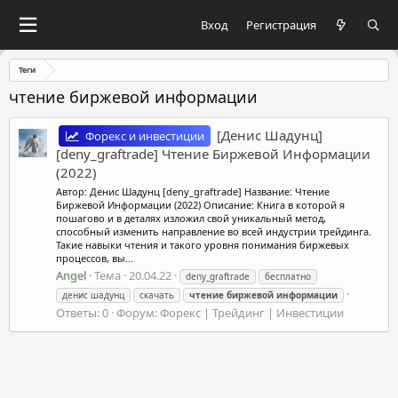
Вход
Регистрация
Теги
чтение биржевой информации
[Денис Шадунц]
Форекс и инвестиции
[deny_graftrade] Чтение Биржевой Информации
(2022)
Автор: Денис Шадунц [deny_graftrade] Название: Чтение
Биржевой Информации (2022) Описание: Книга в которой я
пошагово и в деталях изложил свой уникальный метод,
способный изменить направление во всей индустрии трейдинга.
Такие навыки чтения и такого уровня понимания биржевых
процессов, вы...
Angel
Тема
20.04.22
deny_graftrade
бесплатно
денис шадунц
скачать
чтение
биржевой
информации
Ответы: 0
Форум:
Форекс | Трейдинг | Инвестиции