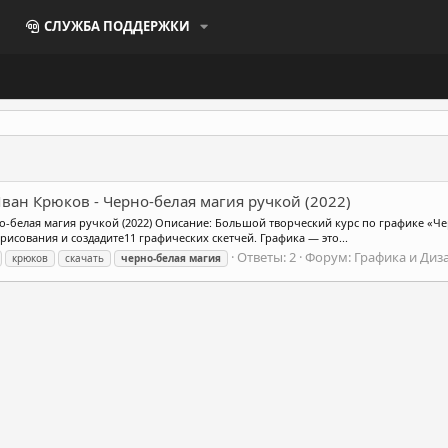
СЛУЖБА ПОДДЕРЖКИ
 Иван Крюков - Черно-белая магия ручкой (2022)
но-белая магия ручкой (2022) Описание: Большой творческий курс по графике «Че
исования и создадите11 графических скетчей. Графика — это...
Ответы: 2
Форум:
Графика и Диз
крюков
скачать
черно-белая
магия