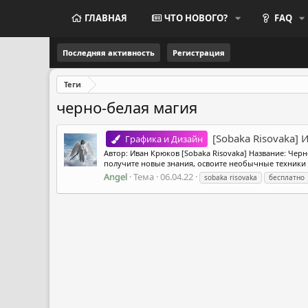
ГЛАВНАЯ
ЧТО НОВОГО?
FAQ
Последняя активность
Регистрация
Теги
черно-белая магия
[Sobaka Risovaka]
Графика и Дизайн
Автор: Иван Крюков [Sobaka Risovaka] Название: Чер
получите новые знания, освоите необычные техники р
Angel
Тема
06.04.22
sobaka risovaka
бесплатно