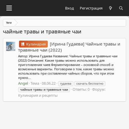
Вход
Регистрация
Теги
чайные травы и травяные чаи
[Ирина Гудаева] Чайные травы и
Кулинария
травяные чаи (2022)
Автор: Ирина Гудаева Название: Чайные травы и травяные чаи
(2022) Описание: Какие травы можно использовать для
приготовления чаев Ферментирование – основной способ и
возможные варианты. Поговорим о том, какие травы можно
использовать при составлении чайных сборов, что при этом
нужно...
Angel
Тема
08.06.22
гудаева
скачать бесплатно
Ответы: 0
Форум:
чайные
травы
и
травяные
чаи
Кулинария и рецепты