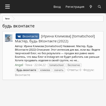
Вход
Регистрация
Теги
будь вконтакте
[Ирина Климова] [tomatschool]
Вконтакте
Мастер, будь ВКонтакте (2022)
Автор: Ирина Климова [tomatschool] Название: Мастер, будь
ВКонтакте (2022) Описание: Этот интенсив для вас, если вы: Ведете
творческий блог, но без результата — продаж все равно мало
Боитесь, что ваш блог в Instagram не будет работать как раньше
Хотите продавать изделия в своей группе, но не...
Angel
Тема
22.04.22
tomatschool
бесплатно
Ответы: 0
Форум:
будь
вконтакте
климова
скачать
Вконтакте