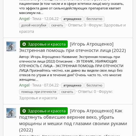
пациентами (в том числе и в сфере эстетики лица) могу сказать,
что эффекта даже от сильнодействующих препаратов хватает
максимум на...
Angel
Тема
12.04.22
атрощенко
бесплатно
Ответы: 0
Форум:
Здоровье и
долой носогубки
скачать
красота
[Игорь Атрощенко]
Здоровье и красота
Экстренная помощь при отечности лица (2022)
Автор: Игорь Атрощенко Название: Экстренная помощь при
отечности лица (2022) Описание: - 39 ТЕХНИК, УБИРАЮЩИХ
ОТЕЧНОСТЬ С ЛИЦА - ЭКСТРЕННАЯ ПОМОЩЬ ПРИ ОТЕЧНОСТИ
ЛИЦА Признайтесь честно, как давно вы видели свое лицо без
отеков по утрам и в течение дня? Очень часто то, что многие
женщины...
Angel
Тема
07.04.22
атрощенко
бесплатно
Ответы: 0
Форум:
помощь при отечности
скачать
Здоровье и красота
[Игорь Атрощенко] Как
Здоровье и красота
подтянуть обвисшее верхнее веко, убрать
морщины и мешки под глазами своими руками
(2022)