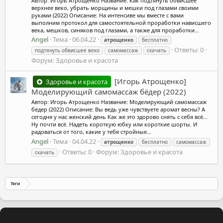
Автор: Игорь Атрощенко Название: Как подтянуть обвисшее
верхнее веко, убрать морщины и мешки под глазами своими
руками (2022) Описание: На интенсиве мы вместе с вами
выполним протокол для самостоятельной проработки нависшего
века, мешков, синяков под глазами, а также для проработки...
Angel
Тема
06.04.22
атрощенко
бесплатно
Ответы: 0
подтянуть обвисшее веко
самомассаж
скачать
Форум:
Здоровье и красота
[Игорь Атрощенко]
Здоровье и красота
Моделирующий самомассаж бёдер (2022)
Автор: Игорь Атрощенко Название: Моделирующий самомассаж
бёдер (2022) Описание: Вы ведь уже чувствуете аромат весны? А
сегодня у нас женский день Как же это здорово снять с себя всё...
Ну почти всё. Надеть короткую юбку или короткие шорты. И
радоваться от того, какие у тебя стройные...
Angel
Тема
04.04.22
атрощенко
бесплатно
самомассаж
Ответы: 0
Форум:
Здоровье и красота
скачать
Теги