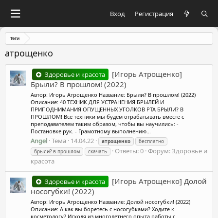
Вход
Регистрация
Теги
атрощенко
[Игорь Атрощенко]
Здоровье и красота
Брыли? В прошлом! (2022)
Автор: Игорь Атрощенко Название: Брыли? В прошлом! (2022)
Описание: 40 ТЕХНИК ДЛЯ УСТРАНЕНИЯ БРЫЛЕЙ И
ПРИПОДНИМАНИЯ ОПУЩЕННЫХ УГОЛКОВ РТА БРЫЛИ? В
ПРОШЛОМ! Все техники мы будем отрабатывать вместе с
преподавателем таким образом, чтобы вы научились: -
Постановке рук. - Грамотному выполнению...
Angel
Тема
14.04.22
атрощенко
бесплатно
Ответы: 0
Форум:
Здоровье и
брыли? в прошлом
скачать
красота
[Игорь Атрощенко] Долой
Здоровье и красота
носогубки! (2022)
Автор: Игорь Атрощенко Название: Долой носогубки! (2022)
Описание: А как вы боретесь с носогубками? Ходите к
косметологу? Исходя из многолетнего опыта работы с