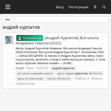
Вход
Регистрация
Теги
андрей курпатов
[Андрей Курпатов] Вся школа
Психология
Академии Смысла (2022)
Автор: Андрей Курпатов Название: Вся школа Академии Смысла
(2022) Описание: Вся школа Андрея Курпатова 1. Антикризис 2022
— сейчас БЕСЦЕННО 12 техник от Андрея Курпатова: взять стресс
под контроль, включить голову и найти выход из кризиса. 2. Сила
мозга. Красная таблетка онлайн — 24 900...
Angel
Тема
10.06.22
андрей
курпатов
вся школа академии смысла
курсы андрея
курпатов
а бесплатно
Ответы: 0
Форум:
курсы по психологии
скачать бесплатно
Психология