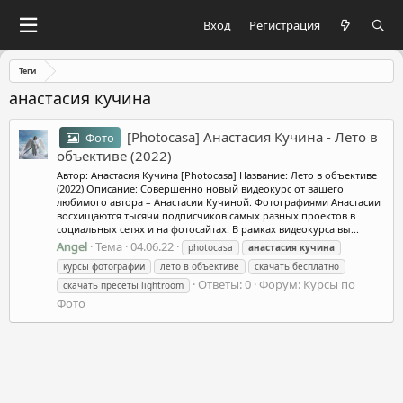
Вход
Регистрация
Теги
анастасия кучина
[Photocasa] Анастасия Кучина - Лето в
Фото
объективе (2022)
Автор: Анастасия Кучина [Photocasa] Название: Лето в объективе
(2022) Описание: Совершенно новый видеокурс от вашего
любимого автора – Анастасии Кучиной. Фотографиями Анастасии
восхищаются тысячи подписчиков самых разных проектов в
социальных сетях и на фотосайтах. В рамках видеокурса вы...
Angel
Тема
04.06.22
photocasa
анастасия
кучина
курсы фотографии
лето в объективе
скачать бесплатно
Ответы: 0
Форум:
Курсы по
скачать пресеты lightroom
Фото