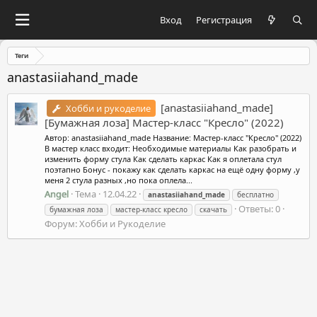
Вход
Регистрация
Теги
anastasiiahand_made
[anastasiiahand_made]
Хобби и рукоделие
[Бумажная лоза] Мастер-класс "Кресло" (2022)
Автор: anastasiiahand_made Название: Мастер-класс "Кресло" (2022)
В мастер класс входит: Необходимые материалы Как разобрать и
изменить форму стула Как сделать каркас Как я оплетала стул
поэтапно Бонус - покажу как сделать каркас на ещё одну форму ,у
меня 2 стула разных ,но пока оплела...
Angel
Тема
12.04.22
anastasiiahand_made
бесплатно
Ответы: 0
бумажная лоза
мастер-класс кресло
скачать
Форум:
Хобби и Рукоделие