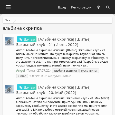
Вход
Регистрация
Теги
альбина скрипка
[Альбина Скрипка] [Шитье]
Шитье
Закрытый клуб - 21 (Июнь 2022)
Автор: Альбина Скрипка Название: [Шитье] Закрытый клуб - 21
(Июнь 2022) Описание: Что будет в Закрытом Клубе? Вот что вы
получите, присоединившись к нашему закрытому сообществу. И
это далеко не всё, что мы приготовили для вас! Подробные видео-
уроки Кладезь полезных знаний, накопленных за...
Angel
Тема
27.07.22
альбина
скрипка
курсы шитья
Ответы: 0
Форум:
Шитье
шитье
[Альбина Скрипка] [Шитье]
Шитье
Закрытый клуб - 20. Май (2022)
Автор: Альбина Скрипка Название: Закрытый клуб - 20. Май (2022)
Описание: Вот что вы получите, присоединившись к нашему
закрытому сообществу. И это далеко не всё, что мы приготовили
для вас! Это МК по разбору моделей именитых дизайнеров,
технологии обработки сложных швейных узлов, уроки по...