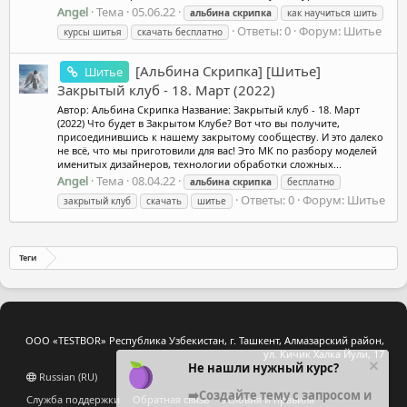
Angel
Тема
05.06.22
альбина
скрипка
как научиться шить
Ответы: 0
Форум:
Шитье
курсы шитья
скачать бесплатно
[Альбина Скрипка] [Шитье]
Шитье
Закрытый клуб - 18. Март (2022)
Автор: Альбина Скрипка Название: Закрытый клуб - 18. Март
(2022) Что будет в Закрытом Клубе? Вот что вы получите,
присоединившись к нашему закрытому сообществу. И это далеко
не всё, что мы приготовили для вас! Это МК по разбору моделей
именитых дизайнеров, технологии обработки сложных...
Angel
Тема
08.04.22
альбина
скрипка
бесплатно
Ответы: 0
Форум:
Шитье
закрытый клуб
скачать
шитье
Теги
ООО «TESTBOR» Республика Узбекистан, г. Ташкент, Алмазарский район,
ул. Кичик Халка Йули, 17
Не нашли нужный курс?
Russian (RU)
➡️Создайте тему с запросом и
Служба поддержки
Обратная связь
Условия и правила