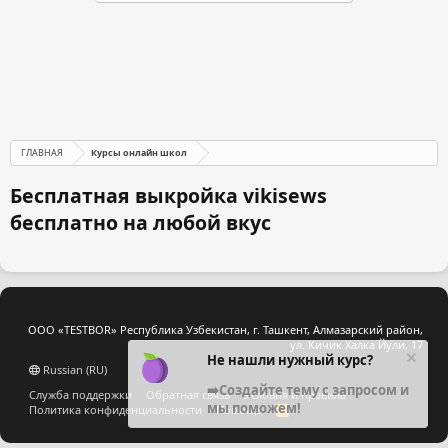
ГЛАВНАЯ
Курсы онлайн школ
Бесплатная выкройка vikisews
бесплатно на любой вкус
ООО «TESTBOR» Республика Узбекистан, г. Ташкент, Алмазарский район,
ул. Кичик Халка Йули, 17
Не нашли нужный курс?
Russian (RU)
➡️Создайте тему с запросом и
Служба поддержки
Обратная связь
Условия и правила
мы поможем!
Политика конфиденциальности
Помощь
R
S
S