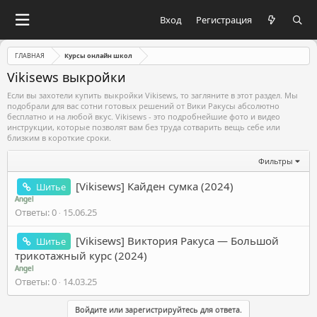
Вход
Регистрация
ГЛАВНАЯ
Курсы онлайн школ
Vikisews выкройки
Если вы захотели купить выкройки Vikisews, то загляните в этот раздел. Мы
подобрали для вас сотни готовых решений от Вики Ракусы абсолютно
бесплатно и на любой вкус. Vikisews - это подробнейшие фото и видео
инструкции, которые позволят вам без труда сотварить вещь себе или
близким в короткие сроки.
Фильтры
[Vikisews] Кайден сумка (2024)
Шитье
Angel
Ответы
0
15.06.25
[Vikisews] Виктория Ракуса ― Большой
Шитье
трикотажный курс (2024)
Angel
Ответы
0
14.03.25
Войдите или зарегистрируйтесь для ответа.